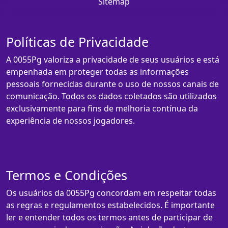
Sitemap
Políticas de Privacidade
A 0055Pg valoriza a privacidade de seus usuários e está
empenhada em proteger todas as informações
pessoais fornecidas durante o uso de nossos canais de
comunicação. Todos os dados coletados são utilizados
exclusivamente para fins de melhoria contínua da
experiência de nossos jogadores.
Termos e Condições
Os usuários da 0055Pg concordam em respeitar todas
as regras e regulamentos estabelecidos. É importante
ler e entender todos os termos antes de participar de