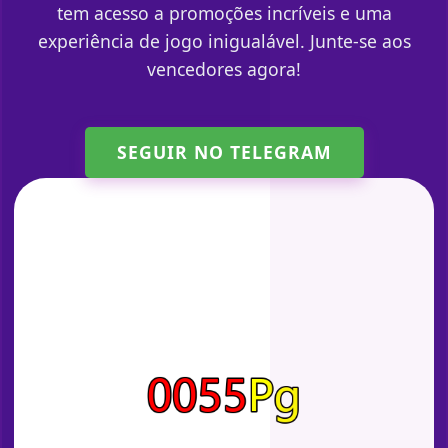
tem acesso a promoções incríveis e uma
experiência de jogo inigualável. Junte-se aos
vencedores agora!
SEGUIR NO TELEGRAM