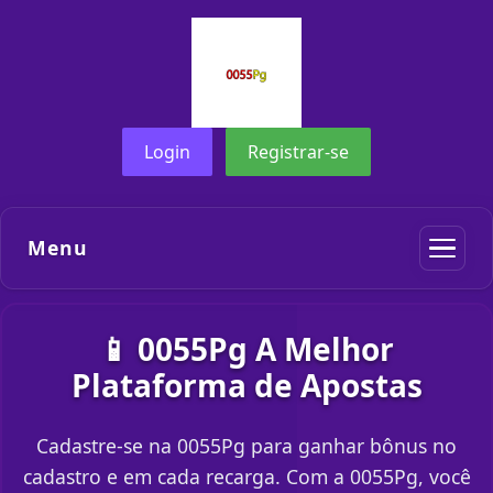
Login
Registrar-se
Menu
📱 0055Pg A Melhor
Plataforma de Apostas
Cadastre-se na 0055Pg para ganhar bônus no
cadastro e em cada recarga. Com a 0055Pg, você