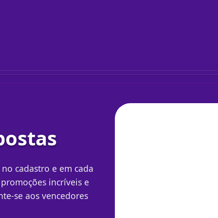
postas
 no cadastro e em cada
 promoções incríveis e
unte-se aos vencedores