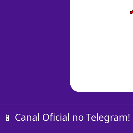
📱 Canal Oficial no Telegram!