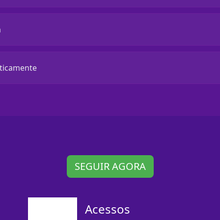
a
aticamente
SEGUIR AGORA
Acessos