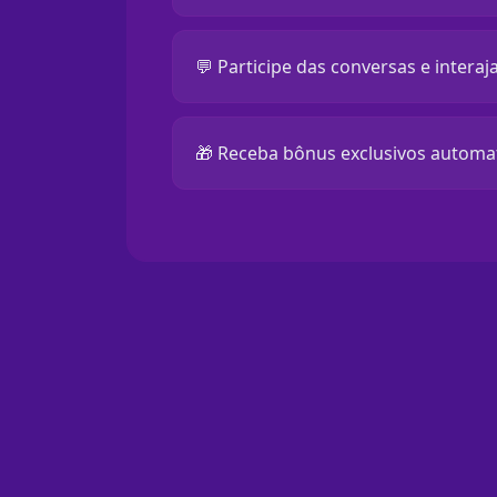
💬 Participe das conversas e interaj
🎁 Receba bônus exclusivos autom