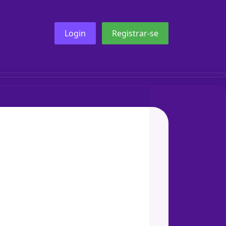
Login
Registrar-se