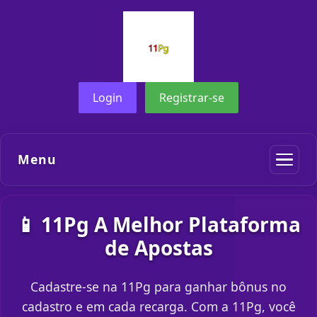
Login
Registrar-se
Menu
📱 11Pg A Melhor Plataforma
de Apostas
Cadastre-se na 11Pg para ganhar bônus no
cadastro e em cada recarga. Com a 11Pg, você