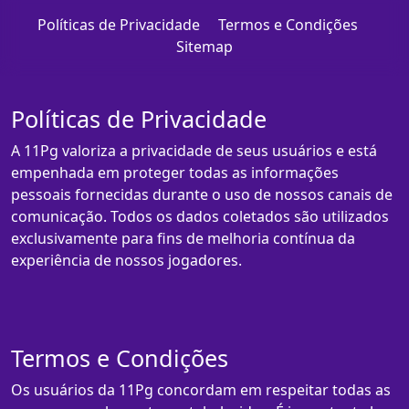
Políticas de Privacidade
Termos e Condições
Sitemap
Políticas de Privacidade
A 11Pg valoriza a privacidade de seus usuários e está
empenhada em proteger todas as informações
pessoais fornecidas durante o uso de nossos canais de
comunicação. Todos os dados coletados são utilizados
exclusivamente para fins de melhoria contínua da
experiência de nossos jogadores.
Termos e Condições
Os usuários da 11Pg concordam em respeitar todas as