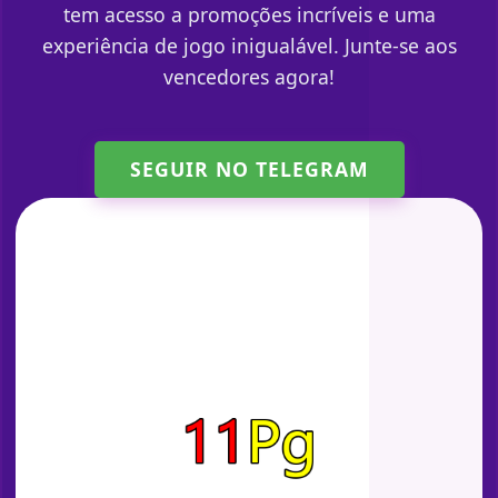
tem acesso a promoções incríveis e uma
experiência de jogo inigualável. Junte-se aos
vencedores agora!
SEGUIR NO TELEGRAM