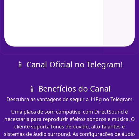
📱 Canal Oficial no Telegram!
📱 Benefícios do Canal
Descubra as vantagens de seguir a 11Pg no Telegram
Uma placa de som compatível com DirectSound é
necessária para reproduzir efeitos sonoros e música. O
cliente suporta fones de ouvido, alto-falantes e
sistemas de áudio surround. As configurações de áudio