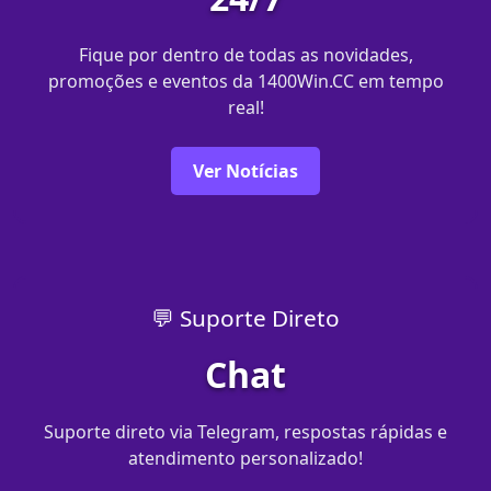
Fique por dentro de todas as novidades,
promoções e eventos da 1400Win.CC em tempo
real!
Ver Notícias
💬 Suporte Direto
Chat
Suporte direto via Telegram, respostas rápidas e
atendimento personalizado!