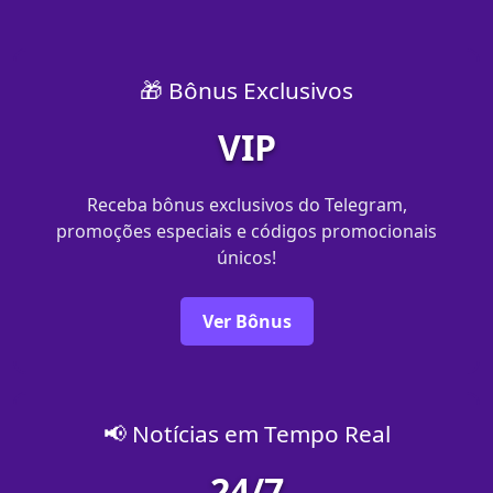
🎁 Bônus Exclusivos
VIP
Receba bônus exclusivos do Telegram,
promoções especiais e códigos promocionais
únicos!
Ver Bônus
📢 Notícias em Tempo Real
24/7