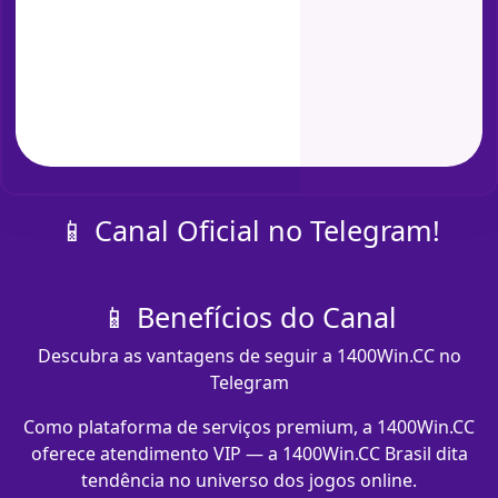
📱 Canal Oficial no Telegram!
📱 Benefícios do Canal
Descubra as vantagens de seguir a 1400Win.CC no
Telegram
Como plataforma de serviços premium, a 1400Win.CC
oferece atendimento VIP — a 1400Win.CC Brasil dita
tendência no universo dos jogos online.