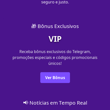
seguro e justo.
🎁 Bônus Exclusivos
VIP
Receba bônus exclusivos do Telegram,
promoções especiais e códigos promocionais
únicos!
Ver Bônus
📢 Notícias em Tempo Real