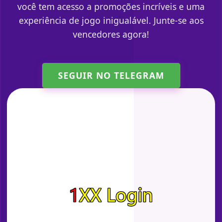
você tem acesso a promoções incríveis e uma
experiência de jogo inigualável. Junte-se aos
vencedores agora!
SEGUIR NO TELEGRAM