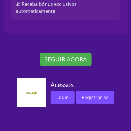
🎁 Receba bônus exclusivos
automaticamente
SEGUIR AGORA
Acessos
Login
Registrar-se