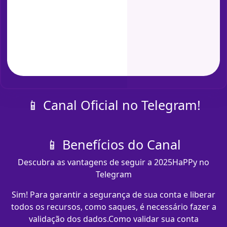
📱 Canal Oficial no Telegram!
📱 Benefícios do Canal
Descubra as vantagens de seguir a 2025HaPPy no
Telegram
Sim! Para garantir a segurança de sua conta e liberar
todos os recursos, como saques, é necessário fazer a
validação dos dados.Como validar sua conta