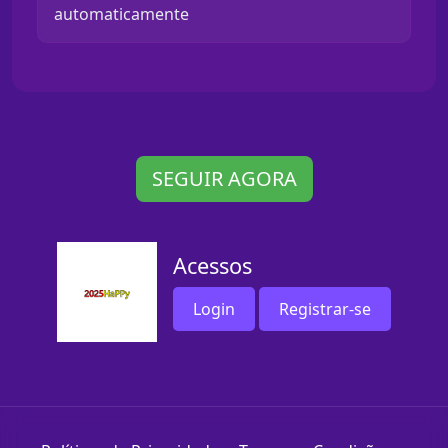
automaticamente
SEGUIR AGORA
Acessos
Login
Registrar-se