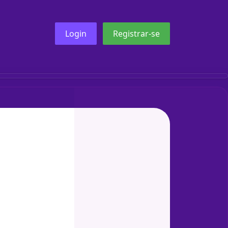
Login
Registrar-se