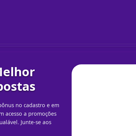
Melhor
postas
bônus no cadastro e em
em acesso a promoções
ualável. Junte-se aos