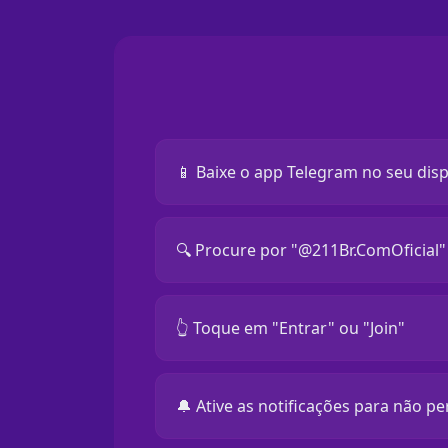
📱 Baixe o app Telegram no seu disp
🔍 Procure por "@211Br.ComOficial"
👆 Toque em "Entrar" ou "Join"
🔔 Ative as notificações para não p