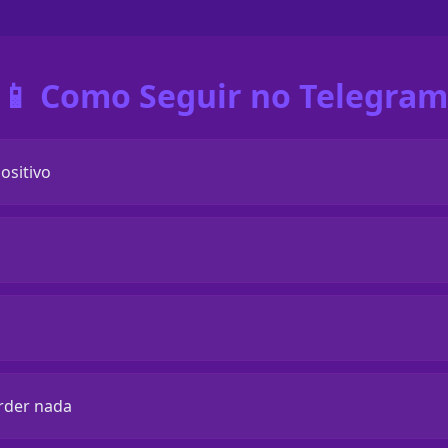
📱 Como Seguir no Telegram
ositivo
erder nada