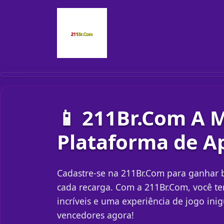
📱 211Br.Com A 
Plataforma de A
Cadastre-se na 211Br.Com para ganhar 
cada recarga. Com a 211Br.Com, você t
incríveis e uma experiência de jogo inig
vencedores agora!