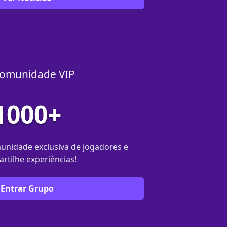
Comunidade VIP
1000+
unidade exclusiva de jogadores e
rtilhe experiências!
Entrar Grupo