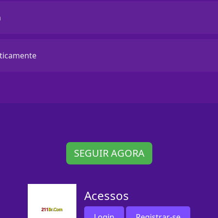
a
aticamente
SEGUIR AGORA
Acessos
Login
Registrar-se