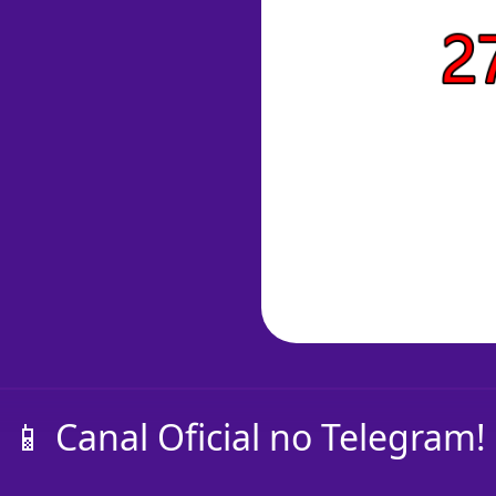
📱 Canal Oficial no Telegram!