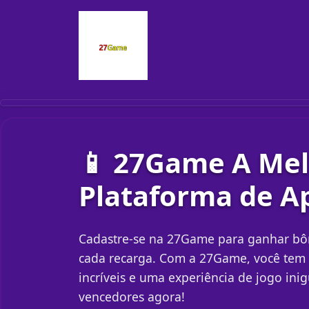
📱 27Game A Me
Plataforma de A
Cadastre-se na 27Game para ganhar bô
cada recarga. Com a 27Game, você tem
incríveis e uma experiência de jogo inig
vencedores agora!