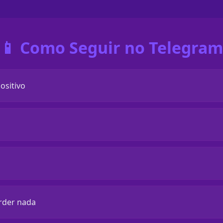
📱 Como Seguir no Telegram
ositivo
erder nada