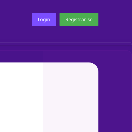
Login
Registrar-se