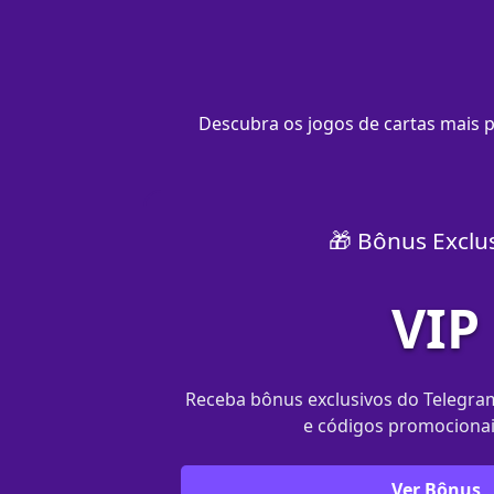
Descubra os jogos de cartas mais 
🎁 Bônus Exclu
VIP
Receba bônus exclusivos do Telegra
e códigos promocionai
Ver Bônus