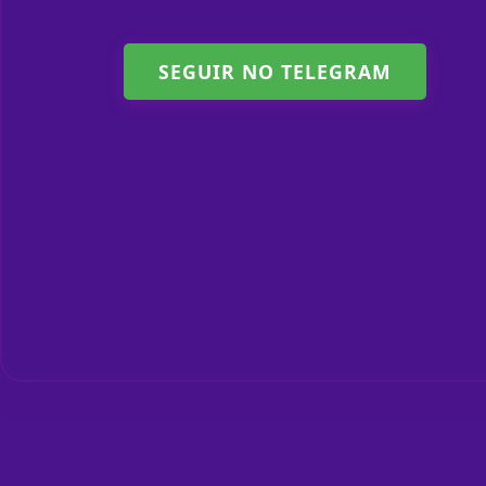
SEGUIR NO TELEGRAM