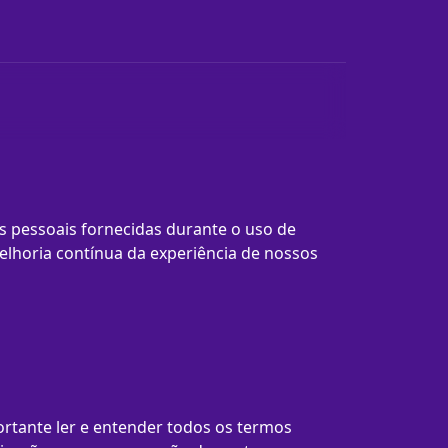
s pessoais fornecidas durante o uso de
elhoria contínua da experiência de nossos
rtante ler e entender todos os termos