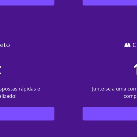
reto
👥 
t
espostas rápidas e
Junte-se a uma com
lizado!
compa
e