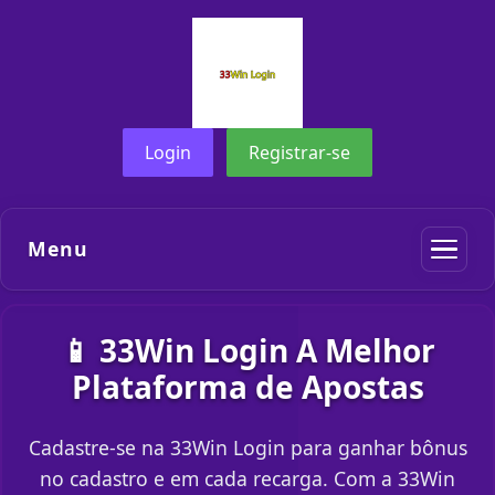
Login
Registrar-se
Menu
📱 33Win Login A Melhor
Plataforma de Apostas
Cadastre-se na 33Win Login para ganhar bônus
no cadastro e em cada recarga. Com a 33Win