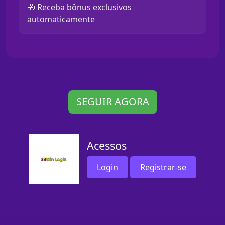
🎁 Receba bônus exclusivos
automaticamente
SEGUIR AGORA
Acessos
Login
Registrar-se