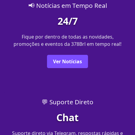
📢 Notícias em Tempo Real
24/7
Fique por dentro de todas as novidades,
promoções e eventos da 378Brl em tempo real!
Ver Notícias
💬 Suporte Direto
Chat
Suporte direto via Telegram, respostas rápidas e