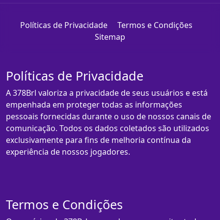
Políticas de Privacidade
Termos e Condições
Sitemap
Políticas de Privacidade
A 378Brl valoriza a privacidade de seus usuários e está
empenhada em proteger todas as informações
pessoais fornecidas durante o uso de nossos canais de
comunicação. Todos os dados coletados são utilizados
exclusivamente para fins de melhoria contínua da
experiência de nossos jogadores.
Termos e Condições