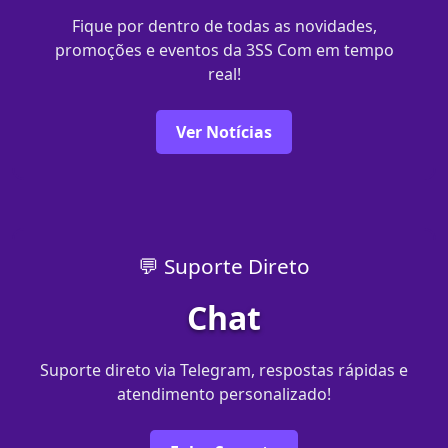
Fique por dentro de todas as novidades,
promoções e eventos da 3SS Com em tempo
real!
Ver Notícias
💬 Suporte Direto
Chat
Suporte direto via Telegram, respostas rápidas e
atendimento personalizado!