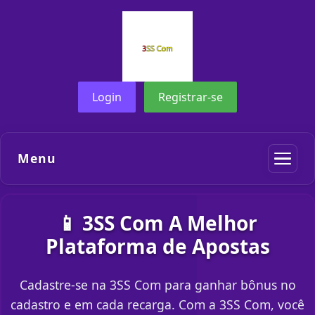
Login
Registrar-se
Menu
📱 3SS Com A Melhor
Plataforma de Apostas
Cadastre-se na 3SS Com para ganhar bônus no
cadastro e em cada recarga. Com a 3SS Com, você