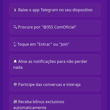
📱 Baixe o app Telegram no seu dispositivo
🔍 Procure por "@3SS ComOficial"
👆 Toque em "Entrar" ou "Join"
🔔 Ative as notificações para não perder
nada
💬 Participe das conversas e interaja
🎁 Receba bônus exclusivos
automaticamente