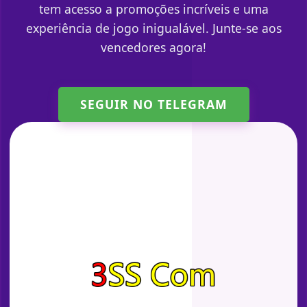
tem acesso a promoções incríveis e uma
experiência de jogo inigualável. Junte-se aos
vencedores agora!
SEGUIR NO TELEGRAM