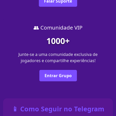
Falar Suporte
👥 Comunidade VIP
1000+
Junte-se a uma comunidade exclusiva de
jogadores e compartilhe experiências!
Entrar Grupo
📱 Como Seguir no Telegram