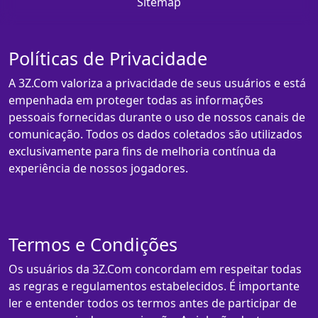
Sitemap
Políticas de Privacidade
A 3Z.Com valoriza a privacidade de seus usuários e está
empenhada em proteger todas as informações
pessoais fornecidas durante o uso de nossos canais de
comunicação. Todos os dados coletados são utilizados
exclusivamente para fins de melhoria contínua da
experiência de nossos jogadores.
Termos e Condições
Os usuários da 3Z.Com concordam em respeitar todas
as regras e regulamentos estabelecidos. É importante
ler e entender todos os termos antes de participar de