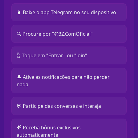
📱 Baixe o app Telegram no seu dispositivo
🔍 Procure por "@3Z.ComOficial"
👆 Toque em "Entrar" ou "Join"
🔔 Ative as notificações para não perder
nada
💬 Participe das conversas e interaja
🎁 Receba bônus exclusivos
automaticamente