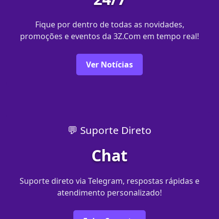
Fique por dentro de todas as novidades,
promoções e eventos da 3Z.Com em tempo real!
Ver Notícias
💬 Suporte Direto
Chat
Suporte direto via Telegram, respostas rápidas e
atendimento personalizado!