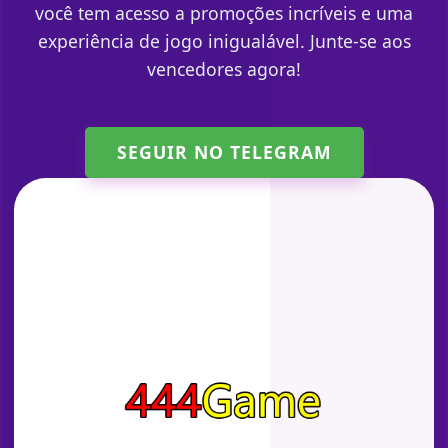
você tem acesso a promoções incríveis e uma
experiência de jogo inigualável. Junte-se aos
vencedores agora!
SEGUIR NO TELEGRAM