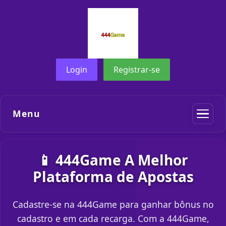
Login
Registrar-se
Menu
📱 444Game A Melhor
Plataforma de Apostas
Cadastre-se na 444Game para ganhar bônus no
cadastro e em cada recarga. Com a 444Game,