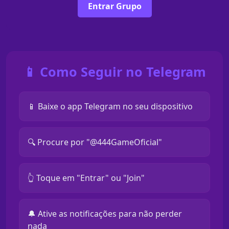
Entrar Grupo
📱 Como Seguir no Telegram
📱 Baixe o app Telegram no seu dispositivo
🔍 Procure por "@444GameOficial"
👆 Toque em "Entrar" ou "Join"
🔔 Ative as notificações para não perder
nada