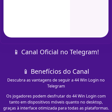
📱 Canal Oficial no Telegram!
📱 Benefícios do Canal
Descubra as vantagens de seguir a 44 Win Login no
Telegram
Os jogadores podem desfrutar do 44 Win Login com​
tanto em dispositivos móveis quanto no desktop,
graças à interface otimizada para todas as plataformas.