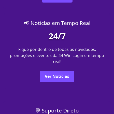
📢 Notícias em Tempo Real
24/7
Fique por dentro de todas as novidades,
promoções e eventos da 44 Win Login em tempo
real!
Ver Notícias
💬 Suporte Direto