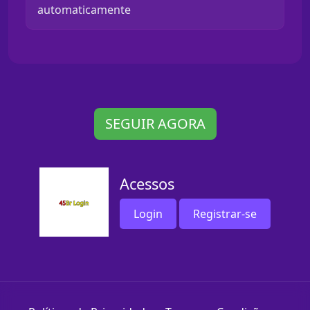
automaticamente
SEGUIR AGORA
Acessos
Login
Registrar-se