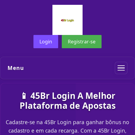
Login
Registrar-se
Menu
📱 45Br Login A Melhor
Plataforma de Apostas
Cadastre-se na 45Br Login para ganhar bônus no
cadastro e em cada recarga. Com a 45Br Login,