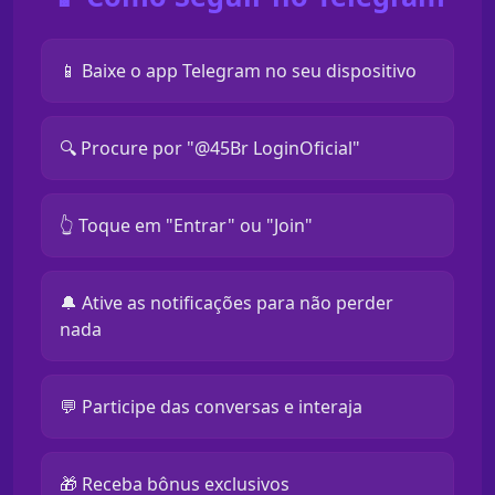
📱 Baixe o app Telegram no seu dispositivo
🔍 Procure por "@45Br LoginOficial"
👆 Toque em "Entrar" ou "Join"
🔔 Ative as notificações para não perder
nada
💬 Participe das conversas e interaja
🎁 Receba bônus exclusivos