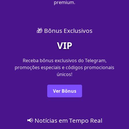
premium.
🎁 Bônus Exclusivos
VIP
Receba bônus exclusivos do Telegram,
promoções especiais e códigos promocionais
únicos!
Ver Bônus
📢 Notícias em Tempo Real