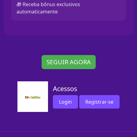
🎁 Receba bônus exclusivos
automaticamente
SEGUIR AGORA
Acessos
Login
Registrar-se