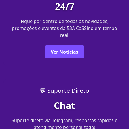
24/7
Fique por dentro de todas as novidades,
promoções e eventos da 53A CaSSino em tempo
real!
Ver Notícias
💬 Suporte Direto
Chat
Suporte direto via Telegram, respostas rápidas e
atendimento personalizado!