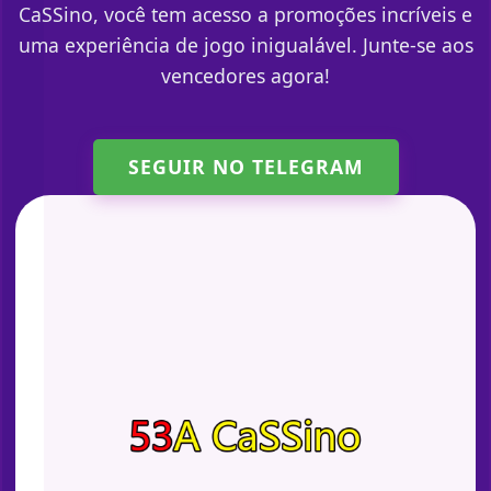
CaSSino, você tem acesso a promoções incríveis e
uma experiência de jogo inigualável. Junte-se aos
vencedores agora!
SEGUIR NO TELEGRAM