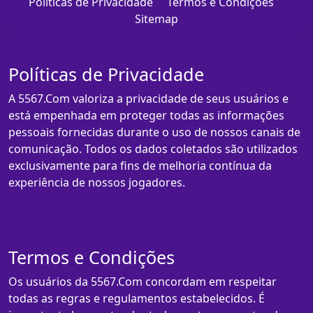
Políticas de Privacidade
Termos e Condições
Sitemap
Políticas de Privacidade
A 5567.Com valoriza a privacidade de seus usuários e
está empenhada em proteger todas as informações
pessoais fornecidas durante o uso de nossos canais de
comunicação. Todos os dados coletados são utilizados
exclusivamente para fins de melhoria contínua da
experiência de nossos jogadores.
Termos e Condições
Os usuários da 5567.Com concordam em respeitar
todas as regras e regulamentos estabelecidos. É