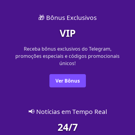
🎁 Bônus Exclusivos
VIP
Receba bônus exclusivos do Telegram,
promoções especiais e códigos promocionais
únicos!
Ver Bônus
📢 Notícias em Tempo Real
24/7