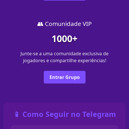
👥 Comunidade VIP
1000+
Junte-se a uma comunidade exclusiva de
jogadores e compartilhe experiências!
Entrar Grupo
📱 Como Seguir no Telegram