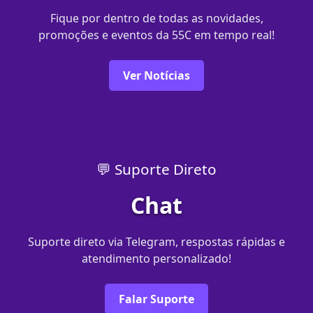
Fique por dentro de todas as novidades,
promoções e eventos da 55C em tempo real!
Ver Notícias
💬 Suporte Direto
Chat
Suporte direto via Telegram, respostas rápidas e
atendimento personalizado!
Falar Suporte