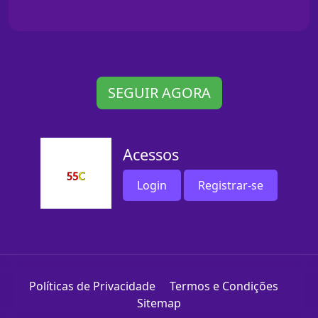
SEGUIR AGORA
Acessos
Login
Registrar-se
Políticas de Privacidade
Termos e Condições
Sitemap