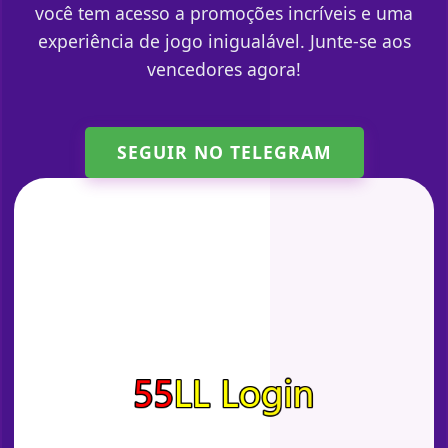
você tem acesso a promoções incríveis e uma
experiência de jogo inigualável. Junte-se aos
vencedores agora!
SEGUIR NO TELEGRAM