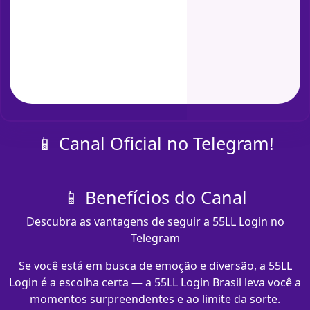
📱 Canal Oficial no Telegram!
📱 Benefícios do Canal
Descubra as vantagens de seguir a 55LL Login no
Telegram
Se você está em busca de emoção e diversão, a 55LL
Login é a escolha certa — a 55LL Login Brasil leva você a
momentos surpreendentes e ao limite da sorte.