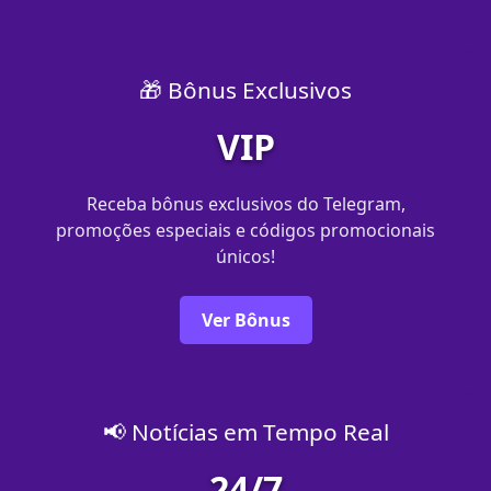
🎁 Bônus Exclusivos
VIP
Receba bônus exclusivos do Telegram,
promoções especiais e códigos promocionais
únicos!
Ver Bônus
📢 Notícias em Tempo Real
24/7