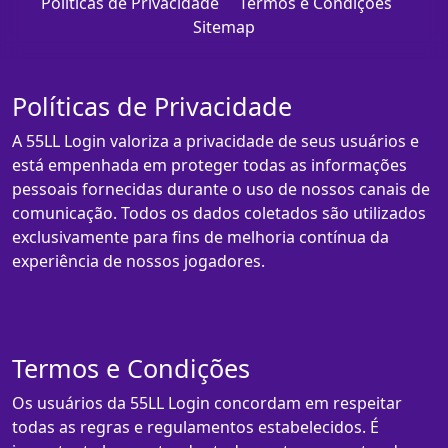
Políticas de Privacidade
Termos e Condições
Sitemap
Políticas de Privacidade
A 55LL Login valoriza a privacidade de seus usuários e
está empenhada em proteger todas as informações
pessoais fornecidas durante o uso de nossos canais de
comunicação. Todos os dados coletados são utilizados
exclusivamente para fins de melhoria contínua da
experiência de nossos jogadores.
Termos e Condições
Os usuários da 55LL Login concordam em respeitar
todas as regras e regulamentos estabelecidos. É