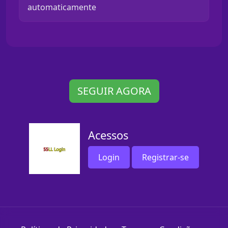
automaticamente
SEGUIR AGORA
Acessos
Login
Registrar-se