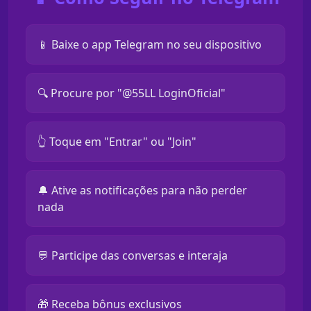
📱 Baixe o app Telegram no seu dispositivo
🔍 Procure por "@55LL LoginOficial"
👆 Toque em "Entrar" ou "Join"
🔔 Ative as notificações para não perder
nada
💬 Participe das conversas e interaja
🎁 Receba bônus exclusivos