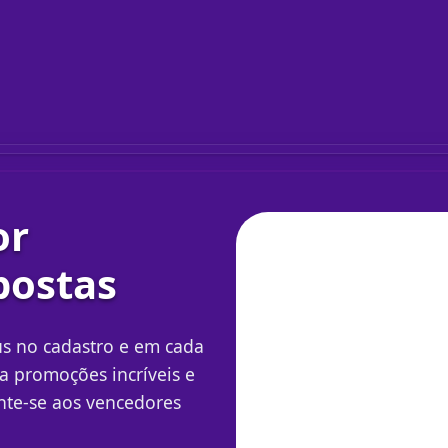
or
postas
s no cadastro e em cada
a promoções incríveis e
unte-se aos vencedores