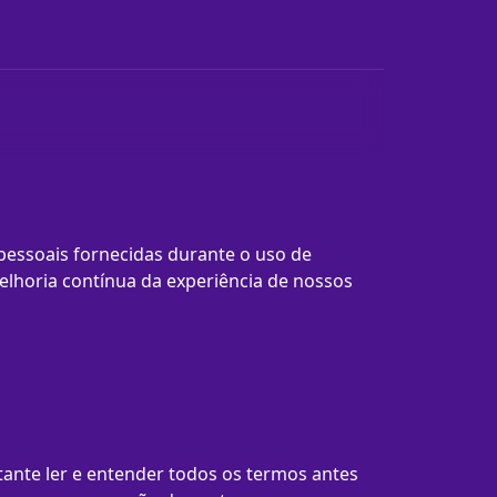
pessoais fornecidas durante o uso de
elhoria contínua da experiência de nossos
ante ler e entender todos os termos antes