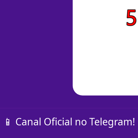
📱 Canal Oficial no Telegram!