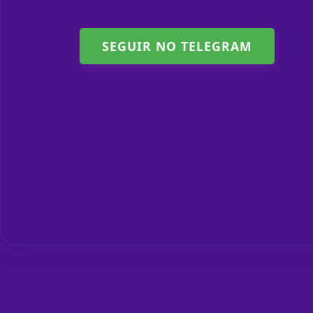
SEGUIR NO TELEGRAM