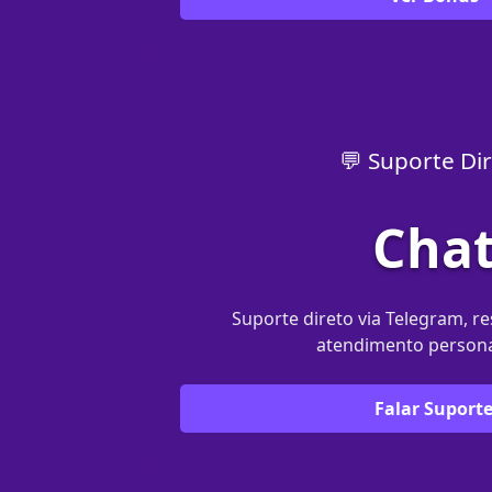
💬 Suporte Di
Cha
Suporte direto via Telegram, r
atendimento persona
Falar Suport