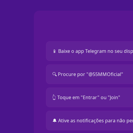
📱 Baixe o app Telegram no seu disp
🔍 Procure por "@55MMOficial"
👆 Toque em "Entrar" ou "Join"
🔔 Ative as notificações para não p