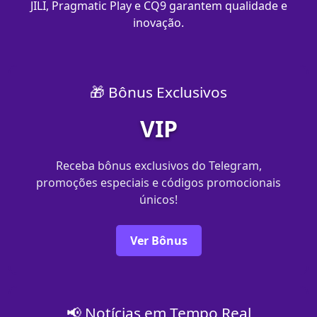
JILI, Pragmatic Play e CQ9 garantem qualidade e
inovação.
🎁 Bônus Exclusivos
VIP
Receba bônus exclusivos do Telegram,
promoções especiais e códigos promocionais
únicos!
Ver Bônus
📢 Notícias em Tempo Real