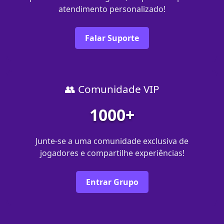
atendimento personalizado!
Falar Suporte
👥 Comunidade VIP
1000+
Junte-se a uma comunidade exclusiva de
jogadores e compartilhe experiências!
Entrar Grupo