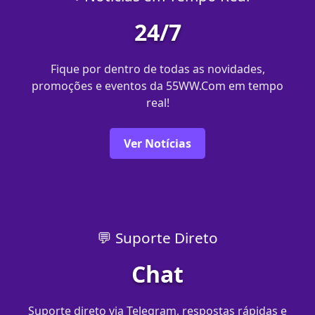
24/7
Fique por dentro de todas as novidades,
promoções e eventos da 55WW.Com em tempo
real!
Ver Notícias
💬 Suporte Direto
Chat
Suporte direto via Telegram, respostas rápidas e