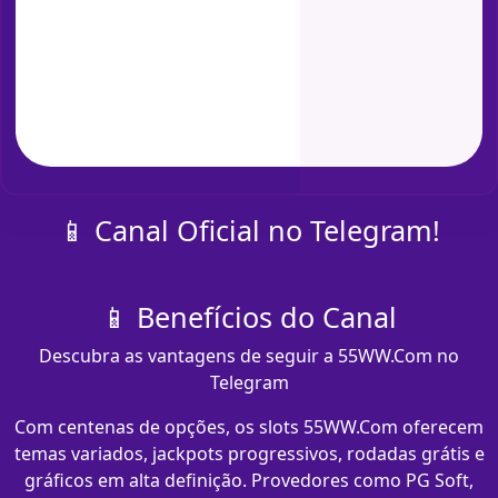
📱 Canal Oficial no Telegram!
📱 Benefícios do Canal
Descubra as vantagens de seguir a 55WW.Com no
Telegram
Com centenas de opções, os slots 55WW.Com oferecem
temas variados, jackpots progressivos, rodadas grátis e
gráficos em alta definição. Provedores como PG Soft,