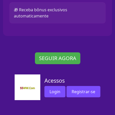
🎁 Receba bônus exclusivos
automaticamente
SEGUIR AGORA
Acessos
Login
Registrar-se