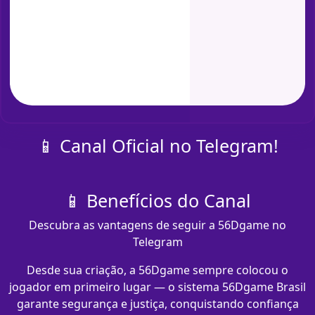
📱 Canal Oficial no Telegram!
📱 Benefícios do Canal
Descubra as vantagens de seguir a 56Dgame no
Telegram
Desde sua criação, a 56Dgame sempre colocou o
jogador em primeiro lugar — o sistema 56Dgame Brasil
garante segurança e justiça, conquistando confiança