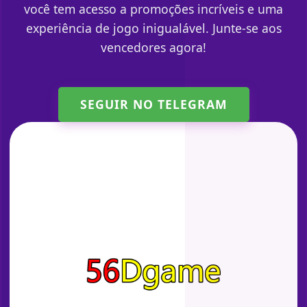
você tem acesso a promoções incríveis e uma
experiência de jogo inigualável. Junte-se aos
vencedores agora!
SEGUIR NO TELEGRAM