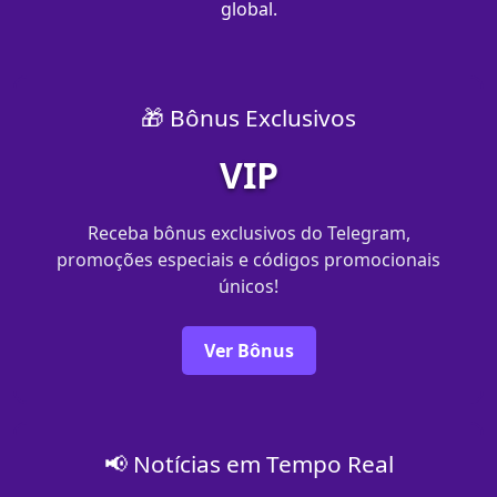
global.
🎁 Bônus Exclusivos
VIP
Receba bônus exclusivos do Telegram,
promoções especiais e códigos promocionais
únicos!
Ver Bônus
📢 Notícias em Tempo Real