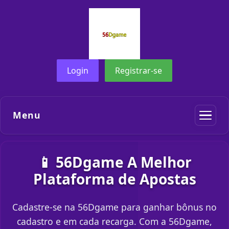
Login
Registrar-se
Menu
📱 56Dgame A Melhor
Plataforma de Apostas
Cadastre-se na 56Dgame para ganhar bônus no
cadastro e em cada recarga. Com a 56Dgame,