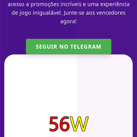
acesso a promoções incríveis e uma experiência
de jogo inigualável. Junte-se aos vencedores
agora!
SEGUIR NO TELEGRAM