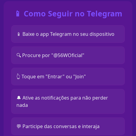
📱 Como Seguir no Telegram
📱 Baixe o app Telegram no seu dispositivo
🔍 Procure por "@56WOficial"
👆 Toque em "Entrar" ou "Join"
🔔 Ative as notificações para não perder
nada
💬 Participe das conversas e interaja