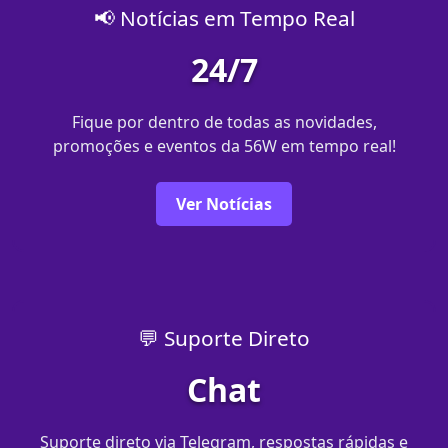
📢 Notícias em Tempo Real
24/7
Fique por dentro de todas as novidades,
promoções e eventos da 56W em tempo real!
Ver Notícias
💬 Suporte Direto
Chat
Suporte direto via Telegram, respostas rápidas e