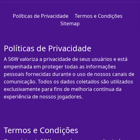
Políticas de Privacidade
Termos e Condições
Sitemap
Políticas de Privacidade
A 56W valoriza a privacidade de seus usuários e está
empenhada em proteger todas as informações
pessoais fornecidas durante o uso de nossos canais de
comunicação. Todos os dados coletados são utilizados
exclusivamente para fins de melhoria contínua da
experiência de nossos jogadores.
Termos e Condições