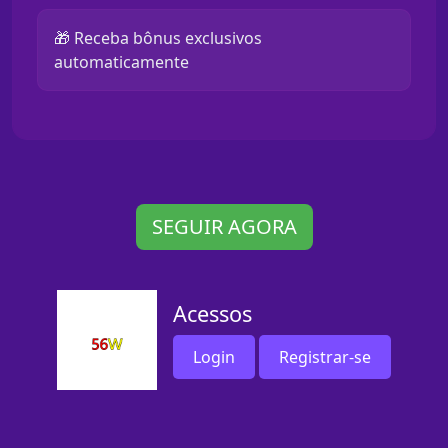
🎁 Receba bônus exclusivos
automaticamente
SEGUIR AGORA
Acessos
Login
Registrar-se