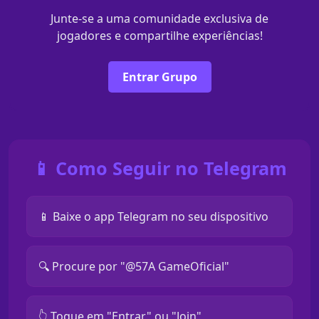
Junte-se a uma comunidade exclusiva de
jogadores e compartilhe experiências!
Entrar Grupo
📱 Como Seguir no Telegram
📱 Baixe o app Telegram no seu dispositivo
🔍 Procure por "@57A GameOficial"
👆 Toque em "Entrar" ou "Join"