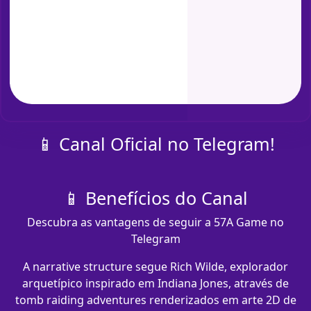
📱 Canal Oficial no Telegram!
📱 Benefícios do Canal
Descubra as vantagens de seguir a 57A Game no
Telegram
A narrative structure segue Rich Wilde, explorador
arquetípico inspirado em Indiana Jones, através de
tomb raiding adventures renderizados em arte 2D de