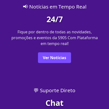
📢 Notícias em Tempo Real
24/7
Fique por dentro de todas as novidades,
promoções e eventos da 5905 Com Plataforma
em tempo real!
Ver Notícias
💬 Suporte Direto
Chat