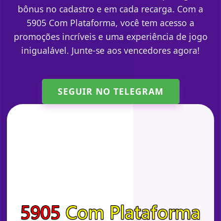
bônus no cadastro e em cada recarga. Com a
5905 Com Plataforma, você tem acesso a
promoções incríveis e uma experiência de jogo
inigualável. Junte-se aos vencedores agora!
SEGUIR NO TELEGRAM