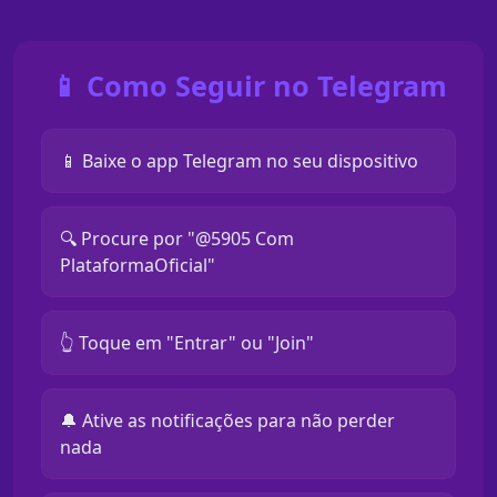
📱 Como Seguir no Telegram
📱 Baixe o app Telegram no seu dispositivo
🔍 Procure por "@5905 Com
PlataformaOficial"
👆 Toque em "Entrar" ou "Join"
🔔 Ative as notificações para não perder
nada