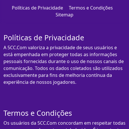
Políticas de Privacidade
Termos e Condições
Sitemap
Políticas de Privacidade
A 5CC.Com valoriza a privacidade de seus usuários e
está empenhada em proteger todas as informações
pessoais fornecidas durante o uso de nossos canais de
comunicação. Todos os dados coletados são utilizados
exclusivamente para fins de melhoria contínua da
experiência de nossos jogadores.
Termos e Condições
Os usuários da 5CC.Com concordam em respeitar todas