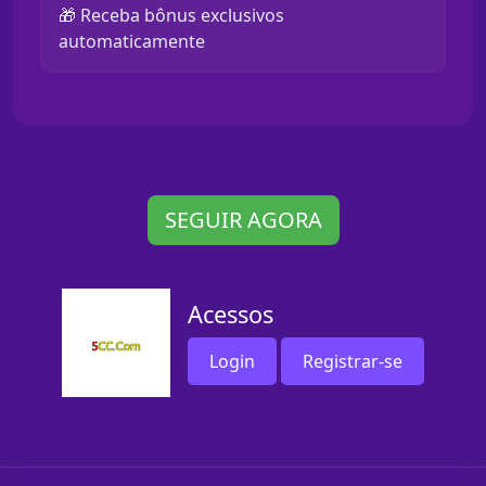
🎁 Receba bônus exclusivos
automaticamente
SEGUIR AGORA
Acessos
Login
Registrar-se