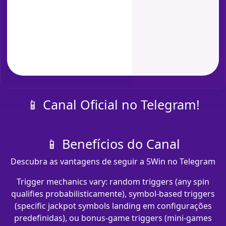
📱 Canal Oficial no Telegram!
📱 Benefícios do Canal
Descubra as vantagens de seguir a 5Win no Telegram
Trigger mechanics vary: random triggers (any spin
qualifies probabilisticamente), symbol-based triggers
(specific jackpot symbols landing em configurações
predefinidas), ou bonus-game triggers (mini-games