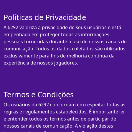
Políticas de Privacidade
A 6292 valoriza a privacidade de seus usuários e está
empenhada em proteger todas as informações
pessoais fornecidas durante o uso de nossos canais de
comunicação. Todos os dados coletados são utilizados
exclusivamente para fins de melhoria contínua da
experiência de nossos jogadores.
Termos e Condições
Os usuários da 6292 concordam em respeitar todas as
regras e regulamentos estabelecidos. É importante ler
e entender todos os termos antes de participar de
nossos canais de comunicação. A violação destes