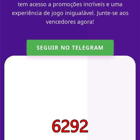
tem acesso a promoções incríveis e uma
experiência de jogo inigualável. Junte-se aos
vencedores agora!
SEGUIR NO TELEGRAM