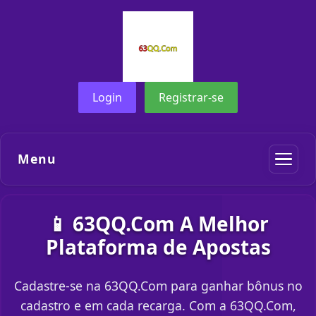
Login
Registrar-se
Menu
📱 63QQ.Com A Melhor
Plataforma de Apostas
Cadastre-se na 63QQ.Com para ganhar bônus no
cadastro e em cada recarga. Com a 63QQ.Com,