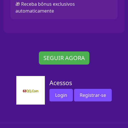
🎁 Receba bônus exclusivos
automaticamente
SEGUIR AGORA
Acessos
Login
Registrar-se