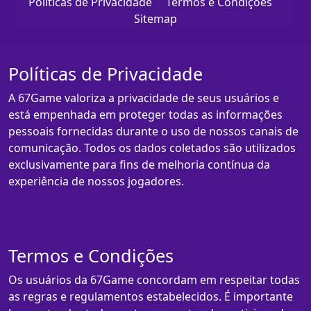
Políticas de Privacidade
Termos e Condições
Sitemap
Políticas de Privacidade
A 67Game valoriza a privacidade de seus usuários e
está empenhada em proteger todas as informações
pessoais fornecidas durante o uso de nossos canais de
comunicação. Todos os dados coletados são utilizados
exclusivamente para fins de melhoria contínua da
experiência de nossos jogadores.
Termos e Condições
Os usuários da 67Game concordam em respeitar todas
as regras e regulamentos estabelecidos. É importante