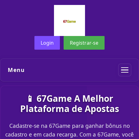
Login
Registrar-se
Menu
📱 67Game A Melhor
Plataforma de Apostas
Cadastre-se na 67Game para ganhar bônus no
cadastro e em cada recarga. Com a 67Game, você