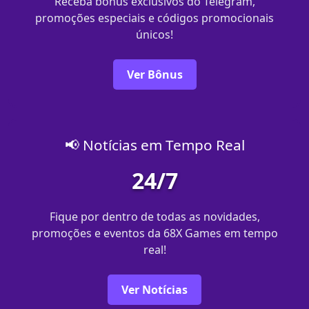
Receba bônus exclusivos do Telegram,
promoções especiais e códigos promocionais
únicos!
Ver Bônus
📢 Notícias em Tempo Real
24/7
Fique por dentro de todas as novidades,
promoções e eventos da 68X Games em tempo
real!
Ver Notícias