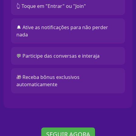
👆 Toque em "Entrar" ou "Join"
🔔 Ative as notificações para não perder
nada
💬 Participe das conversas e interaja
🎁 Receba bônus exclusivos
automaticamente
SEGUIR AGORA