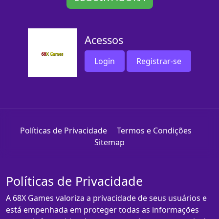
Acessos
Login
Registrar-se
Políticas de Privacidade
Termos e Condições
Sitemap
Políticas de Privacidade
A 68X Games valoriza a privacidade de seus usuários e
está empenhada em proteger todas as informações