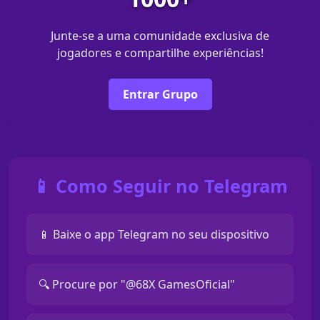
Junte-se a uma comunidade exclusiva de
jogadores e compartilhe experiências!
Entrar Grupo
📱 Como Seguir no Telegram
📱 Baixe o app Telegram no seu dispositivo
🔍 Procure por "@68X GamesOficial"