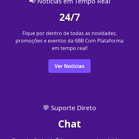
📢 Notícias em Tempo Real
24/7
Fique por dentro de todas as novidades,
promoções e eventos da 6BB Com Plataforma
em tempo real!
Ver Notícias
💬 Suporte Direto
Chat