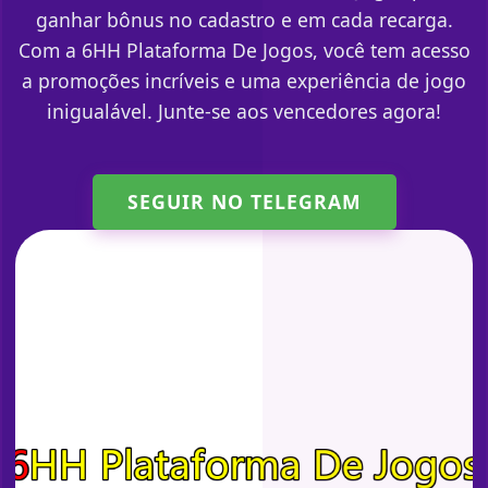
ganhar bônus no cadastro e em cada recarga.
Com a 6HH Plataforma De Jogos, você tem acesso
a promoções incríveis e uma experiência de jogo
inigualável. Junte-se aos vencedores agora!
SEGUIR NO TELEGRAM