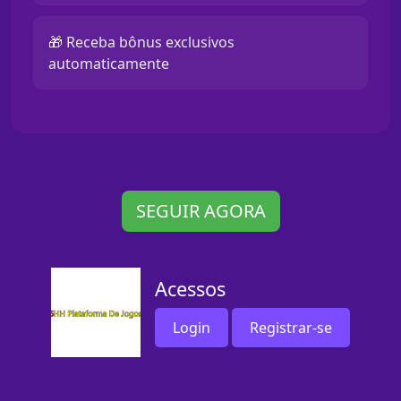
🎁 Receba bônus exclusivos
automaticamente
SEGUIR AGORA
Acessos
Login
Registrar-se