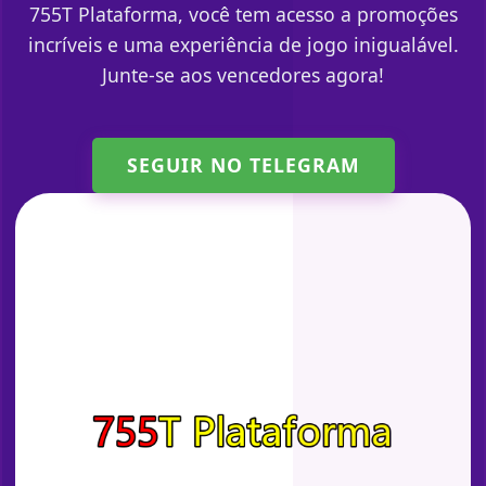
755T Plataforma, você tem acesso a promoções
incríveis e uma experiência de jogo inigualável.
Junte-se aos vencedores agora!
SEGUIR NO TELEGRAM