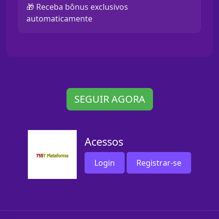
🎁 Receba bônus exclusivos
automaticamente
SEGUIR AGORA
Acessos
Login
Registrar-se