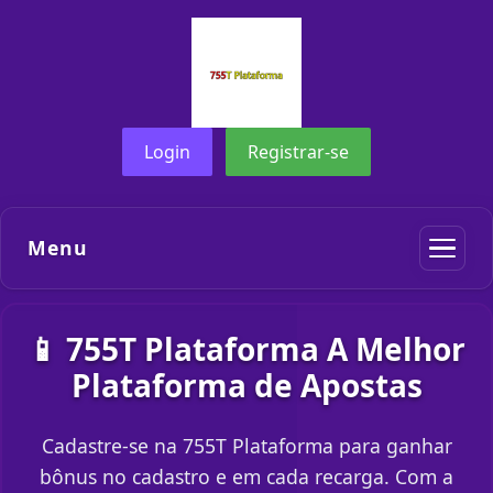
Login
Registrar-se
Menu
📱 755T Plataforma A Melhor
Plataforma de Apostas
Cadastre-se na 755T Plataforma para ganhar
bônus no cadastro e em cada recarga. Com a