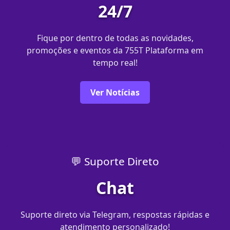
24/7
Fique por dentro de todas as novidades,
promoções e eventos da 755T Plataforma em
tempo real!
Ver Notícias
💬 Suporte Direto
Chat
Suporte direto via Telegram, respostas rápidas e
atendimento personalizado!