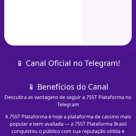
📱 Canal Oficial no Telegram!
📱 Benefícios do Canal
Descubra as vantagens de seguir a 755T Plataforma no
Telegram
A 755T Plataforma é hoje a plataforma de cassino mais
popular e bem avaliada — a 755T Plataforma Brasil
conquistou o público com sua reputação sólida e