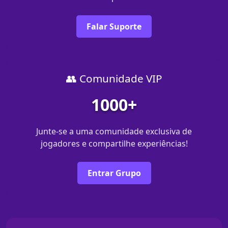
Falar Suporte
👥 Comunidade VIP
1000+
Junte-se a uma comunidade exclusiva de
jogadores e compartilhe experiências!
Entrar Grupo