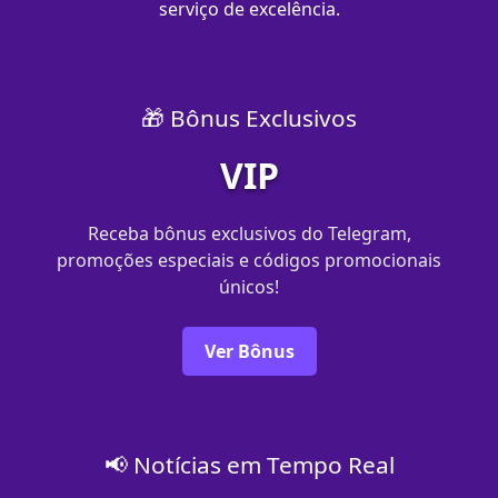
serviço de excelência.
🎁 Bônus Exclusivos
VIP
Receba bônus exclusivos do Telegram,
promoções especiais e códigos promocionais
únicos!
Ver Bônus
📢 Notícias em Tempo Real