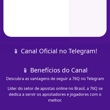
📱 Canal Oficial no Telegram!
📱 Benefícios do Canal
Descubra as vantagens de seguir a 76Q no Telegram
Líder do setor de apostas online no Brasil, a 76Q se
dedica a servir os apostadores e jogadores com o
melhor.