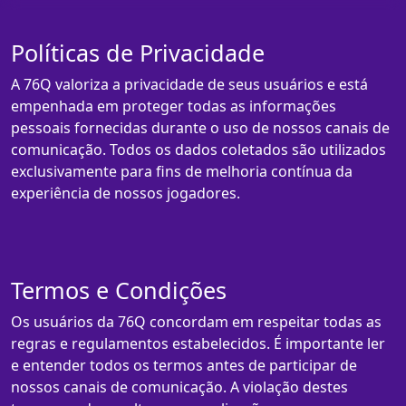
Políticas de Privacidade
A 76Q valoriza a privacidade de seus usuários e está
empenhada em proteger todas as informações
pessoais fornecidas durante o uso de nossos canais de
comunicação. Todos os dados coletados são utilizados
exclusivamente para fins de melhoria contínua da
experiência de nossos jogadores.
Termos e Condições
Os usuários da 76Q concordam em respeitar todas as
regras e regulamentos estabelecidos. É importante ler
e entender todos os termos antes de participar de
nossos canais de comunicação. A violação destes