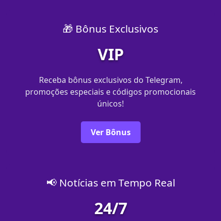
🎁 Bônus Exclusivos
VIP
Receba bônus exclusivos do Telegram,
promoções especiais e códigos promocionais
únicos!
Ver Bônus
📢 Notícias em Tempo Real
24/7