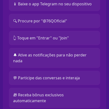
📱 Baixe o app Telegram no seu dispositivo
🔍 Procure por "@76QOficial"
👆 Toque em "Entrar" ou "Join"
🔔 Ative as notificações para não perder
nada
💬 Participe das conversas e interaja
🎁 Receba bônus exclusivos
automaticamente