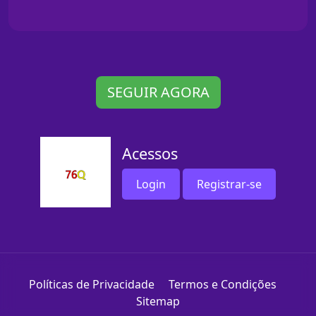
SEGUIR AGORA
Acessos
Login
Registrar-se
Políticas de Privacidade
Termos e Condições
Sitemap