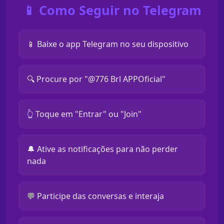
📱 Como Seguir no Telegram
📱 Baixe o app Telegram no seu dispositivo
🔍 Procure por "@776 Brl APPOficial"
👆 Toque em "Entrar" ou "Join"
🔔 Ative as notificações para não perder
nada
💬 Participe das conversas e interaja