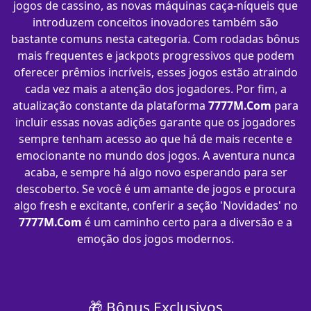
jogos de cassino, as novas máquinas caça-níqueis que
introduzem conceitos inovadores também são
bastante comuns nesta categoria. Com rodadas bônus
mais frequentes e jackpots progressivos que podem
oferecer prêmios incríveis, esses jogos estão atraindo
cada vez mais a atenção dos jogadores. Por fim, a
atualização constante da plataforma
7777M.Com
para
incluir essas novas adições garante que os jogadores
sempre tenham acesso ao que há de mais recente e
emocionante no mundo dos jogos. A aventura nunca
acaba, e sempre há algo novo esperando para ser
descoberto. Se você é um amante de jogos e procura
algo fresh e excitante, conferir a seção 'Novidades' no
7777M.Com
é um caminho certo para a diversão e a
emoção dos jogos modernos.
🎁 Bônus Exclusivos