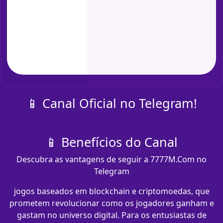
📱 Canal Oficial no Telegram!
📱 Benefícios do Canal
Descubra as vantagens de seguir a 7777M.Com no
Telegram
jogos baseados em blockchain e criptomoedas, que
prometem revolucionar como os jogadores ganham e
gastam no universo digital. Para os entusiastas de