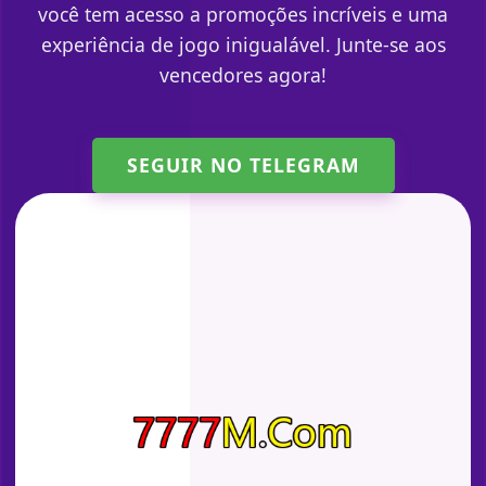
você tem acesso a promoções incríveis e uma
experiência de jogo inigualável. Junte-se aos
vencedores agora!
SEGUIR NO TELEGRAM