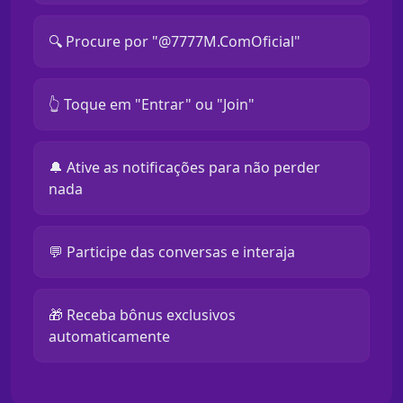
🔍 Procure por "@7777M.ComOficial"
👆 Toque em "Entrar" ou "Join"
🔔 Ative as notificações para não perder
nada
💬 Participe das conversas e interaja
🎁 Receba bônus exclusivos
automaticamente