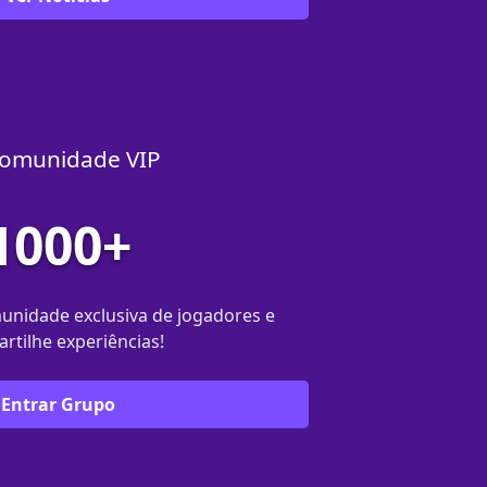
Comunidade VIP
1000+
unidade exclusiva de jogadores e
rtilhe experiências!
Entrar Grupo