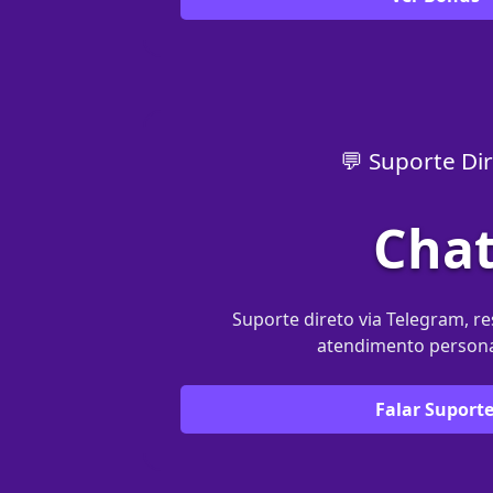
💬 Suporte Di
Cha
Suporte direto via Telegram, r
atendimento persona
Falar Suport