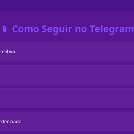
📱 Como Seguir no Telegram
ositivo
erder nada