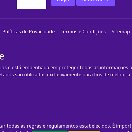
Políticas de Privacidade
Termos e Condições
Sitemap
de
ários e está empenhada em proteger todas as informações 
tados são utilizados exclusivamente para fins de melhoria
r todas as regras e regulamentos estabelecidos. É import