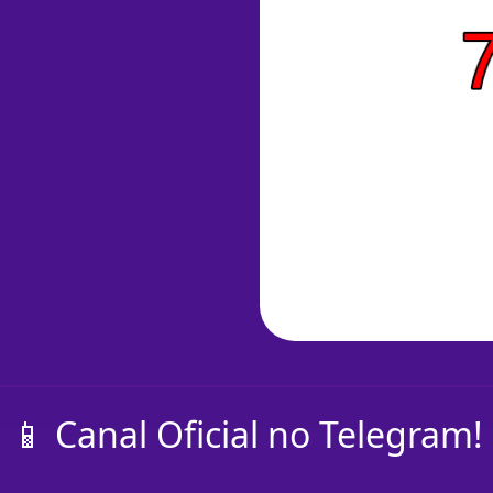
📱 Canal Oficial no Telegram!