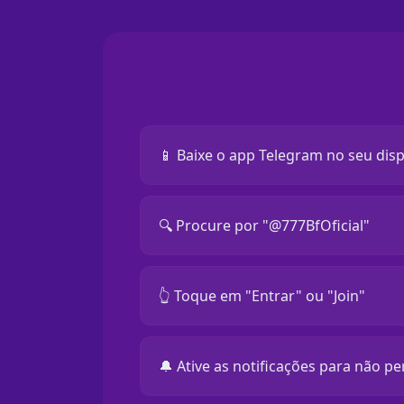
📱 Baixe o app Telegram no seu disp
🔍 Procure por "@777BfOficial"
👆 Toque em "Entrar" ou "Join"
🔔 Ative as notificações para não p