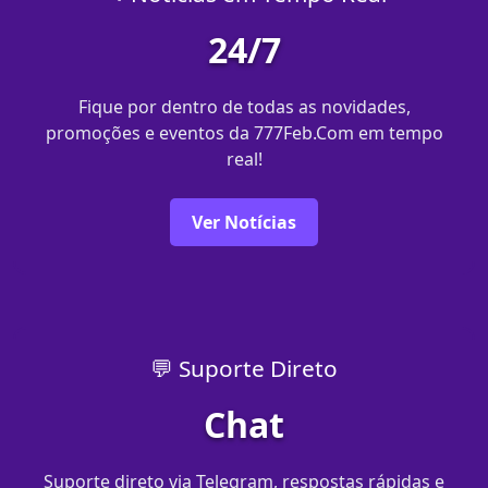
24/7
Fique por dentro de todas as novidades,
promoções e eventos da 777Feb.Com em tempo
real!
Ver Notícias
💬 Suporte Direto
Chat
Suporte direto via Telegram, respostas rápidas e