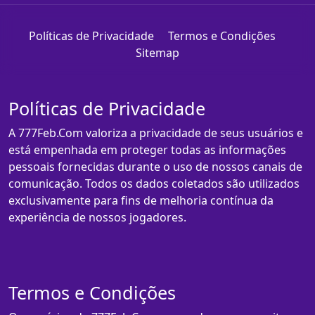
Políticas de Privacidade
Termos e Condições
Sitemap
Políticas de Privacidade
A 777Feb.Com valoriza a privacidade de seus usuários e
está empenhada em proteger todas as informações
pessoais fornecidas durante o uso de nossos canais de
comunicação. Todos os dados coletados são utilizados
exclusivamente para fins de melhoria contínua da
experiência de nossos jogadores.
Termos e Condições