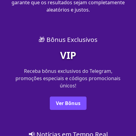
garante que os resultados sejam completamente
aleatórios e justos.
🎁 Bônus Exclusivos
VIP
Receba bônus exclusivos do Telegram,
promoções especiais e códigos promocionais
únicos!
Ver Bônus
📢 Notícias em Tempo Real