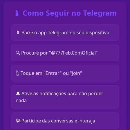
📱 Como Seguir no Telegram
📱 Baixe o app Telegram no seu dispositivo
🔍 Procure por "@777Feb.ComOficial"
👆 Toque em "Entrar" ou "Join"
🔔 Ative as notificações para não perder
nada
💬 Participe das conversas e interaja