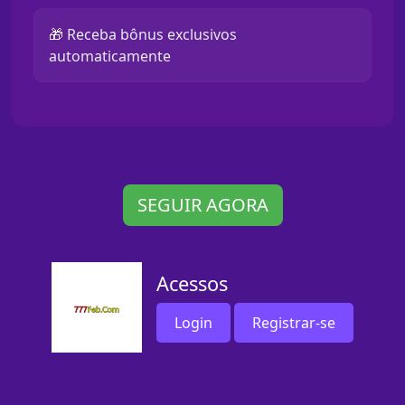
🎁 Receba bônus exclusivos
automaticamente
SEGUIR AGORA
Acessos
Login
Registrar-se