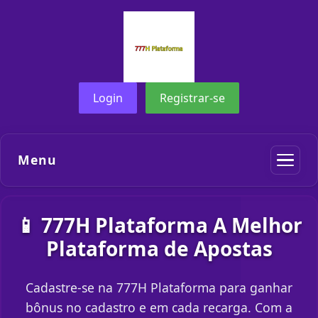
Login
Registrar-se
Menu
📱 777H Plataforma A Melhor
Plataforma de Apostas
Cadastre-se na 777H Plataforma para ganhar
bônus no cadastro e em cada recarga. Com a