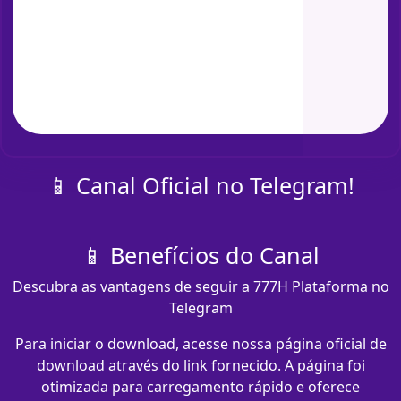
📱 Canal Oficial no Telegram!
📱 Benefícios do Canal
Descubra as vantagens de seguir a 777H Plataforma no
Telegram
Para iniciar o download, acesse nossa página oficial de
download através do link fornecido. A página foi
otimizada para carregamento rápido e oferece