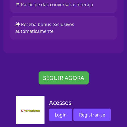
💬 Participe das conversas e interaja
🎁 Receba bônus exclusivos
automaticamente
SEGUIR AGORA
Acessos
Login
Registrar-se