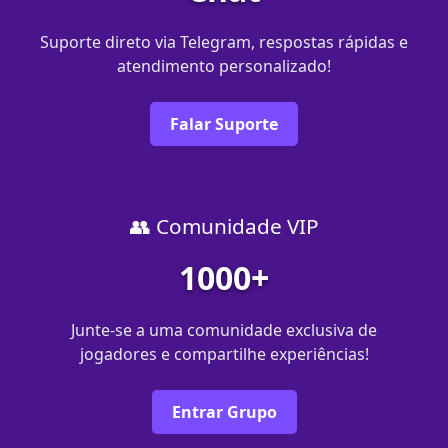
Suporte direto via Telegram, respostas rápidas e
atendimento personalizado!
Falar Suporte
👥 Comunidade VIP
1000+
Junte-se a uma comunidade exclusiva de
jogadores e compartilhe experiências!
Entrar Grupo