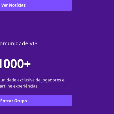
Ver Notícias
Comunidade VIP
1000+
unidade exclusiva de jogadores e
rtilhe experiências!
Entrar Grupo