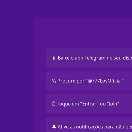
📱 Baixe o app Telegram no seu disp
🔍 Procure por "@777LovOficial"
👆 Toque em "Entrar" ou "Join"
🔔 Ative as notificações para não p