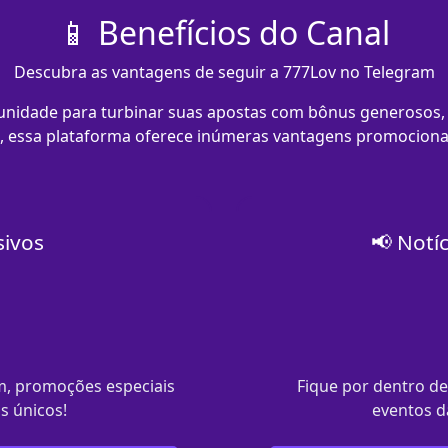
📱 Benefícios do Canal
Descubra as vantagens de seguir a 777Lov no Telegram
idade para turbinar suas apostas com bônus generosos, ca
, essa plataforma oferece inúmeras vantagens promocionai
sivos
📢 Notí
m, promoções especiais
Fique por dentro d
s únicos!
eventos d