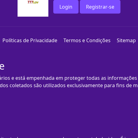
Login
Registrar-se
Políticas de Privacidade
Termos e Condições
Sitemap
de
uários e está empenhada em proteger todas as informações
os coletados são utilizados exclusivamente para fins de m