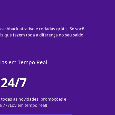
shback atrativo e rodadas grátis. Se você
s que fazem toda a diferença no seu saldo.
cias em Tempo Real
24/7
e todas as novidades, promoções e
a 777Lov em tempo real!