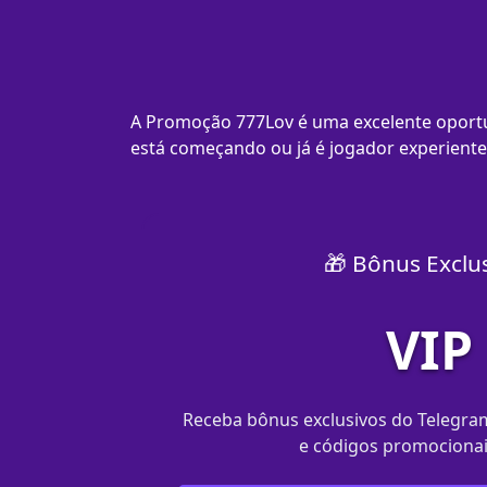
A Promoção 777Lov é uma excelente oportun
está começando ou já é jogador experiente
🎁 Bônus Exclu
VIP
Receba bônus exclusivos do Telegra
e códigos promocionai