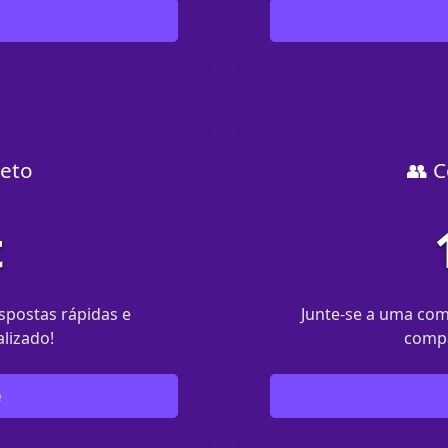
reto
👥 
t
espostas rápidas e
Junte-se a uma com
lizado!
compa
e