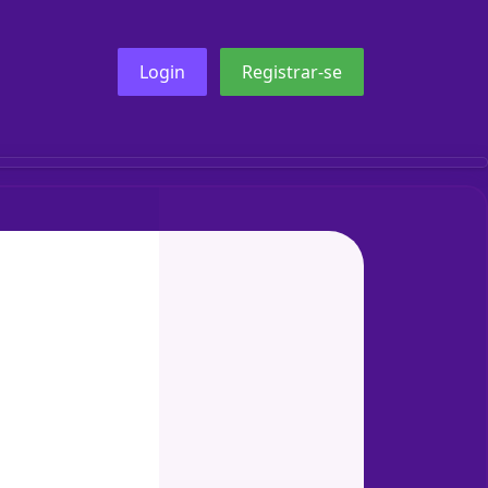
Login
Registrar-se