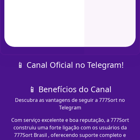
📱 Canal Oficial no Telegram!
📱 Benefícios do Canal
Descubra as vantagens de seguir a 777Sort no
Telegram
Com serviço excelente e boa reputação, a 777Sort
construiu uma forte ligação com os usuários da
777Sort Brasil , oferecendo suporte completo e