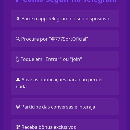
📱 Baixe o app Telegram no seu dispositivo
🔍 Procure por "@777SortOficial"
👆 Toque em "Entrar" ou "Join"
🔔 Ative as notificações para não perder
nada
💬 Participe das conversas e interaja
🎁 Receba bônus exclusivos