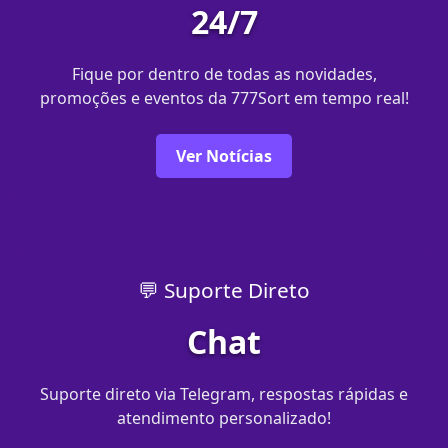
24/7
Fique por dentro de todas as novidades,
promoções e eventos da 777Sort em tempo real!
Ver Notícias
💬 Suporte Direto
Chat
Suporte direto via Telegram, respostas rápidas e
atendimento personalizado!