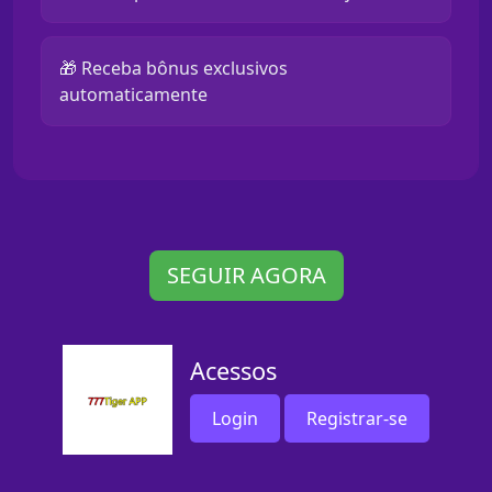
🎁 Receba bônus exclusivos
automaticamente
SEGUIR AGORA
Acessos
Login
Registrar-se