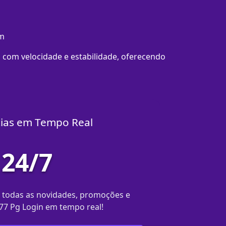
am
 com velocidade e estabilidade, oferecendo
cias em Tempo Real
24/7
e todas as novidades, promoções e
77 Pg Login em tempo real!