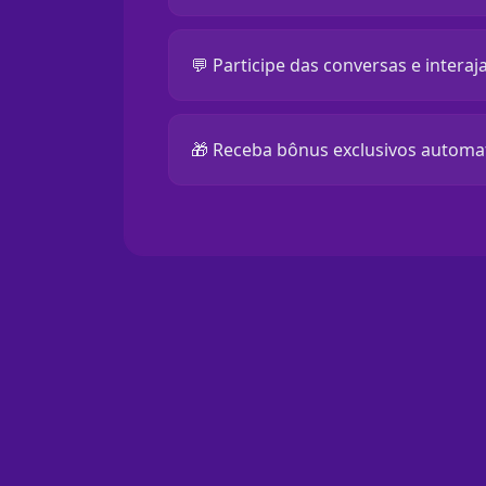
💬 Participe das conversas e interaj
🎁 Receba bônus exclusivos autom