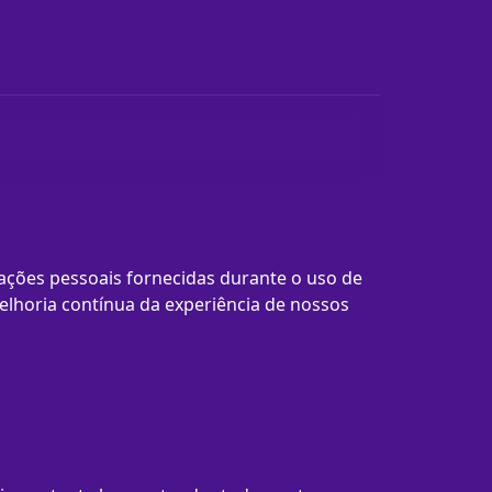
ações pessoais fornecidas durante o uso de
elhoria contínua da experiência de nossos