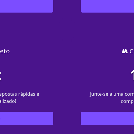
reto
👥 
t
espostas rápidas e
Junte-se a uma com
lizado!
compa
e