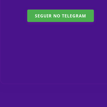
SEGUIR NO TELEGRAM