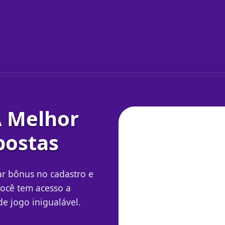
A Melhor
postas
ar bônus no cadastro e
você tem acesso a
e jogo inigualável.