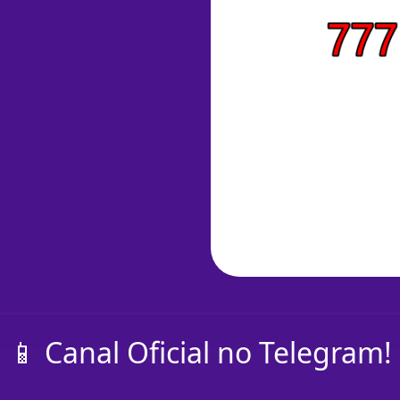
📱 Canal Oficial no Telegram!