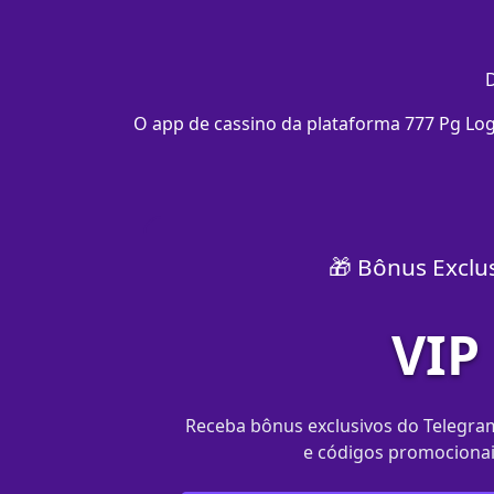
D
O app de cassino da plataforma 777 Pg Log
🎁 Bônus Exclu
VIP
Receba bônus exclusivos do Telegra
e códigos promocionai