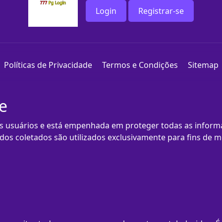
Login
Registrar-se
Políticas de Privacidade
Termos e Condições
Sitemap
de
eus usuários e está empenhada em proteger todas as inform
os coletados são utilizados exclusivamente para fins de m