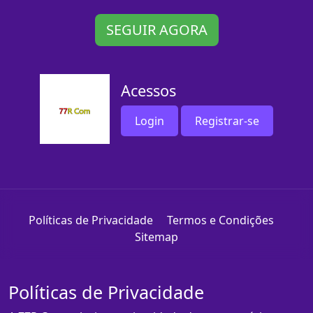
SEGUIR AGORA
Acessos
Login
Registrar-se
Políticas de Privacidade
Termos e Condições
Sitemap
Políticas de Privacidade