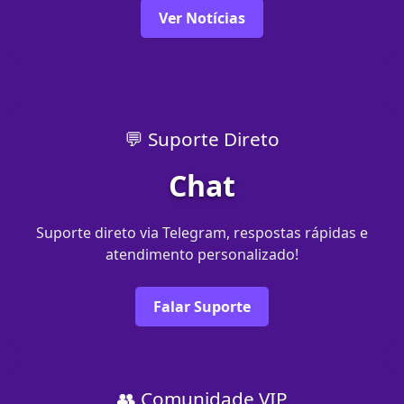
Ver Notícias
💬 Suporte Direto
Chat
Suporte direto via Telegram, respostas rápidas e
atendimento personalizado!
Falar Suporte
👥 Comunidade VIP