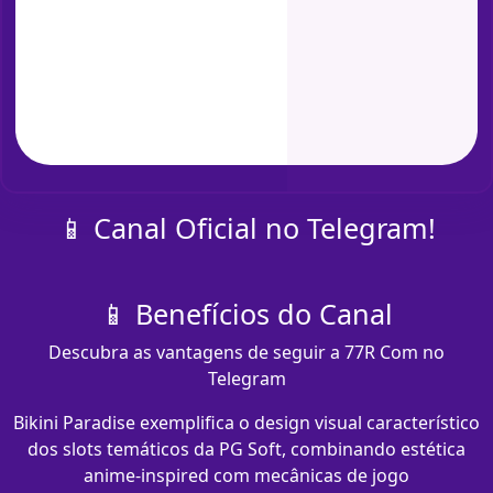
📱 Canal Oficial no Telegram!
📱 Benefícios do Canal
Descubra as vantagens de seguir a 77R Com no
Telegram
Bikini Paradise exemplifica o design visual característico
dos slots temáticos da PG Soft, combinando estética
anime-inspired com mecânicas de jogo