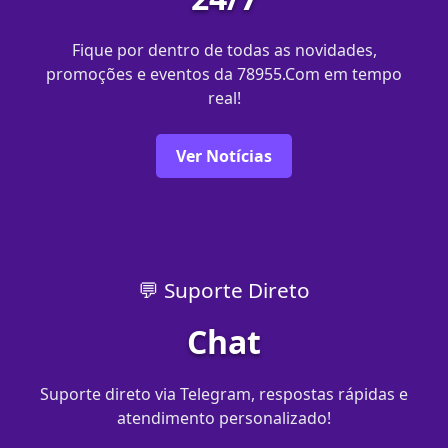
Fique por dentro de todas as novidades,
promoções e eventos da 78955.Com em tempo
real!
Ver Notícias
💬 Suporte Direto
Chat
Suporte direto via Telegram, respostas rápidas e
atendimento personalizado!