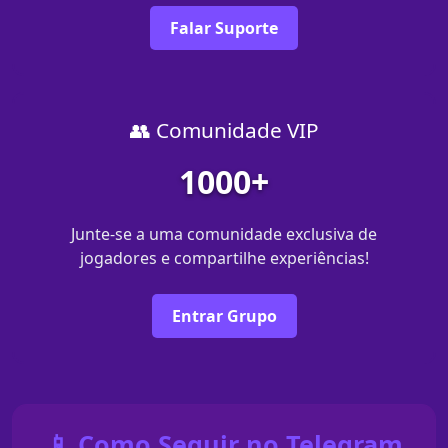
Falar Suporte
👥 Comunidade VIP
1000+
Junte-se a uma comunidade exclusiva de
jogadores e compartilhe experiências!
Entrar Grupo
📱 Como Seguir no Telegram