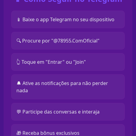
📱 Baixe o app Telegram no seu dispositivo
🔍 Procure por "@78955.ComOficial"
👆 Toque em "Entrar" ou "Join"
🔔 Ative as notificações para não perder
nada
💬 Participe das conversas e interaja
🎁 Receba bônus exclusivos