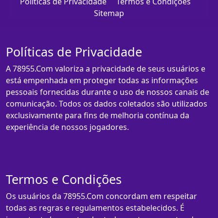
Políticas de Privacidade
Termos e Condições
Sitemap
Políticas de Privacidade
A 78955.Com valoriza a privacidade de seus usuários e
está empenhada em proteger todas as informações
pessoais fornecidas durante o uso de nossos canais de
comunicação. Todos os dados coletados são utilizados
exclusivamente para fins de melhoria contínua da
experiência de nossos jogadores.
Termos e Condições
Os usuários da 78955.Com concordam em respeitar
todas as regras e regulamentos estabelecidos. É