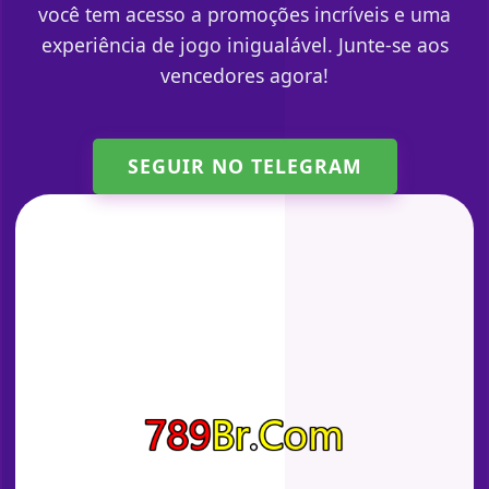
você tem acesso a promoções incríveis e uma
experiência de jogo inigualável. Junte-se aos
vencedores agora!
SEGUIR NO TELEGRAM