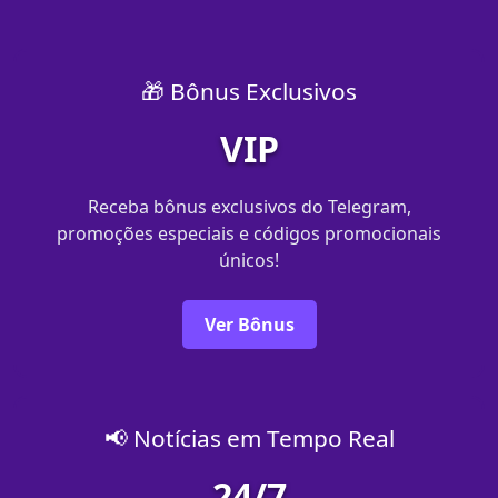
🎁 Bônus Exclusivos
VIP
Receba bônus exclusivos do Telegram,
promoções especiais e códigos promocionais
únicos!
Ver Bônus
📢 Notícias em Tempo Real
24/7