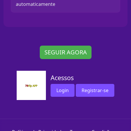
automaticamente
SEGUIR AGORA
Acessos
Login
Registrar-se