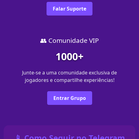
Falar Suporte
👥 Comunidade VIP
1000+
Junte-se a uma comunidade exclusiva de
jogadores e compartilhe experiências!
Entrar Grupo
📱 Como Seguir no Telegram