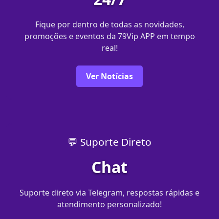
Fique por dentro de todas as novidades,
promoções e eventos da 79Vip APP em tempo
real!
Ver Notícias
💬 Suporte Direto
Chat
Suporte direto via Telegram, respostas rápidas e
atendimento personalizado!