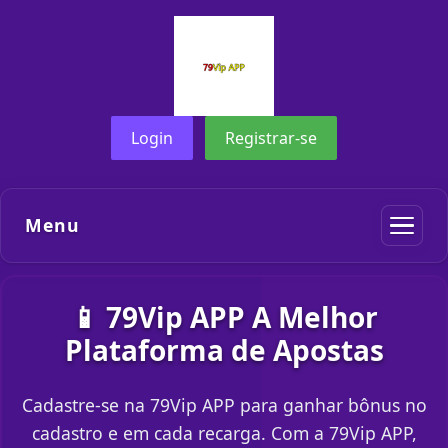
Login
Registrar-se
Menu
📱 79Vip APP A Melhor
Plataforma de Apostas
Cadastre-se na 79Vip APP para ganhar bônus no
cadastro e em cada recarga. Com a 79Vip APP,