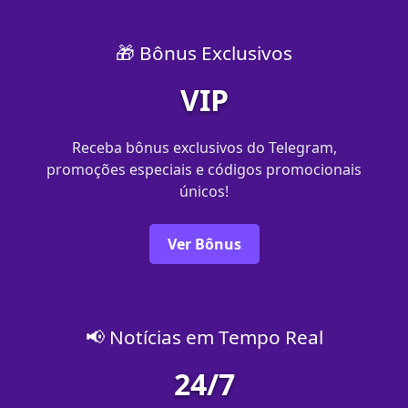
🎁 Bônus Exclusivos
VIP
Receba bônus exclusivos do Telegram,
promoções especiais e códigos promocionais
únicos!
Ver Bônus
📢 Notícias em Tempo Real
24/7