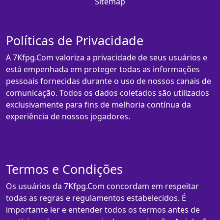
Sitemap
Políticas de Privacidade
A 7Kfpg.Com valoriza a privacidade de seus usuários e
está empenhada em proteger todas as informações
pessoais fornecidas durante o uso de nossos canais de
comunicação. Todos os dados coletados são utilizados
exclusivamente para fins de melhoria contínua da
experiência de nossos jogadores.
Termos e Condições
Os usuários da 7Kfpg.Com concordam em respeitar
todas as regras e regulamentos estabelecidos. É
importante ler e entender todos os termos antes de