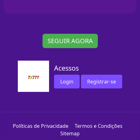
SEGUIR AGORA
Acessos
Login
Registrar-se
Políticas de Privacidade
Termos e Condições
Sitemap