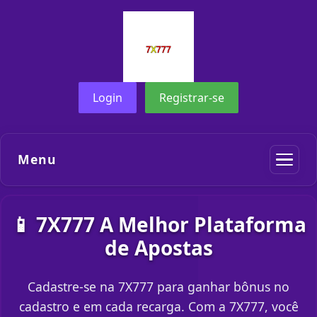
Login
Registrar-se
Menu
📱 7X777 A Melhor Plataforma
de Apostas
Cadastre-se na 7X777 para ganhar bônus no
cadastro e em cada recarga. Com a 7X777, você