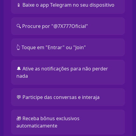
📱 Baixe o app Telegram no seu dispositivo
🔍 Procure por "@7X777Oficial"
👆 Toque em "Entrar" ou "Join"
🔔 Ative as notificações para não perder
nada
💬 Participe das conversas e interaja
🎁 Receba bônus exclusivos
automaticamente