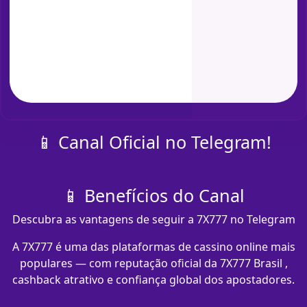
📱 Canal Oficial no Telegram!
📱 Benefícios do Canal
Descubra as vantagens de seguir a 7X777 no Telegram
A 7X777 é uma das plataformas de cassino online mais
populares — com reputação oficial da 7X777 Brasil ,
cashback atrativo e confiança global dos apostadores.