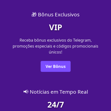
🎁 Bônus Exclusivos
VIP
Receba bônus exclusivos do Telegram,
promoções especiais e códigos promocionais
únicos!
Ver Bônus
📢 Notícias em Tempo Real
24/7